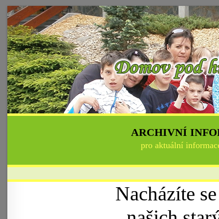
ARCHIVNÍ INF
pro aktuální informac
Nacházíte se
našich sta