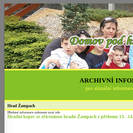
ARCHIVNÍ INF
pro aktuální informac
Hrad Žampach
Hledané informace naleznete nyní zde:
Hradní kopec se zříceninou hradu Žampach z přelomu 13. -14. 