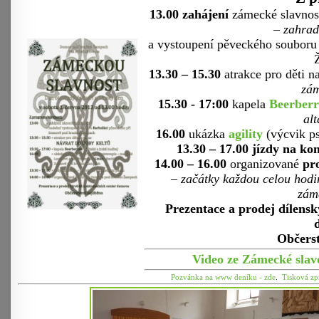
13.00
zahájení
zámecké slavnost
– zahrad
a vystoupení pěveckého soubor
13.30 – 15.3
0
atrakce pro děti 
zám
15.30 - 17:00
kapela
Beerberr
alt
16.00
ukázka
agility
(výcvik p
13.30 – 17.00
jízdy na ko
14.00 – 16.00
organizované
pr
– začátky každou celou hodi
zám
Prezentace a prodej dílensk
Občerst
Video ze Zámecké slav
Pozvánka na www deníku - zde
.
Tisková zp