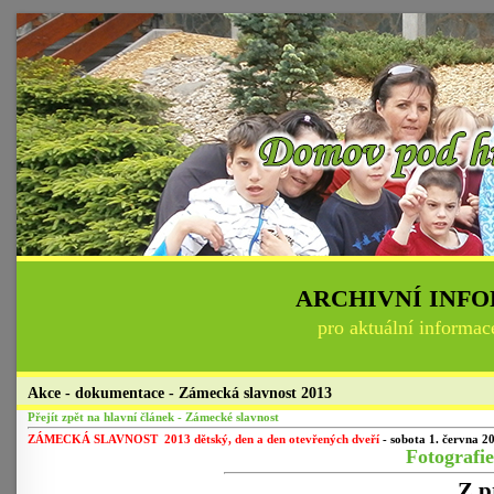
ARCHIVNÍ INF
pro aktuální informac
Akce - dokumentace - Zámecká slavnost 2013
Přejít zpět na hlavní článek - Zámecké slavnost
ZÁMECKÁ SLAVNOST 2013 dětský, den a den otevřených dveří
- sobota 1. června 2
Fotografie
Z p