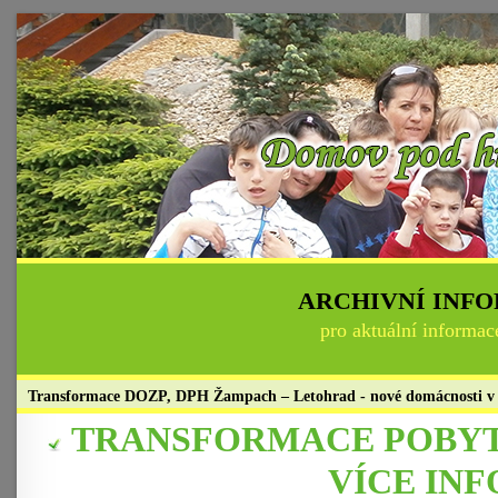
ARCHIVNÍ INF
pro aktuální informac
Transformace DOZP, DPH Žampach – Letohrad - nové domácnosti v l
TRANSFORMACE POBYT
VÍCE INF