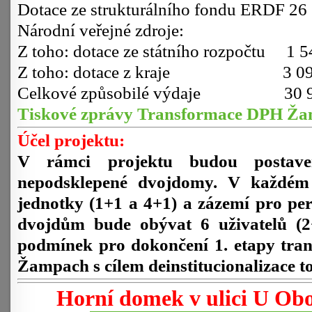
Dotace ze strukturálního fondu ERDF 
Národní veřejné zdroje:
Z toho: dotace ze státního rozpočtu 
Z toho: dotace z kraje 3 094
Celkové způsobilé výd
Tiskové zprávy Transformace DPH Ž
Účel projektu:
V rámci projektu budou postaven
nepodsklepené dvojdomy. V každém
jednotky (1+1 a 4+1) a zázemí pro per
dvojdům bude obývat 6 uživatelů (2+
podmínek pro dokončení 1. etapy tra
Žampach s cílem deinstitucionalizace to
Horní domek v ulici U Obo