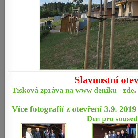
Slavnostní ote
Tisková zpráva na www deníku - zde
.
Více fotografií z otevření 3.9. 2019
Den pro sousedy