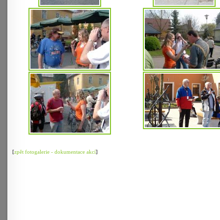
[
zpět fotogalerie - dokumentace akcí
]