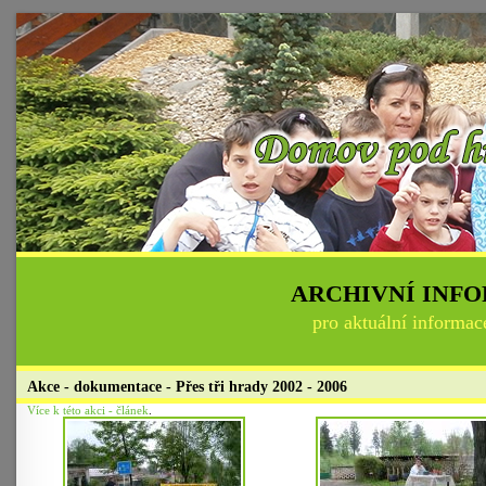
ARCHIVNÍ INF
pro aktuální informac
Akce - dokumentace - Přes tři hrady 2002 - 2006
Více k této akci - článek
.