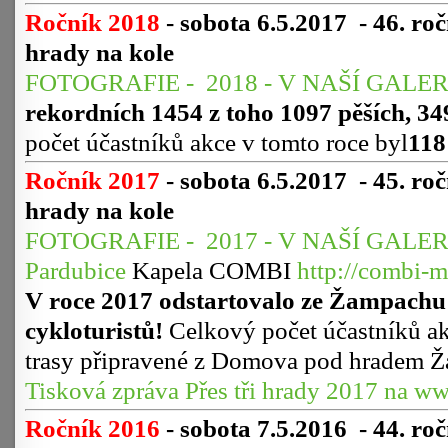
Ročník 2018
- sobota 6.5.2017
-
46. ro
hrady na kole
FOTOGRAFIE - 2018 - V NAŠÍ GALER
rekordních 1454 z toho 1097 pěších, 349
počet účastníků akce v tomto roce byl
118
Ročník 2017
- sobota 6.5.2017
-
45. ro
hrady na kole
FOTOGRAFIE - 2017 - V NAŠÍ GALER
Pardubice
Kapela COMBI
http://combi-
V roce 2017 odstartovalo ze Žampachu 
cykloturistů!
Celkový počet účastníků ak
trasy připravené z Domova pod hradem 
Tisková zpráva Přes tři hrady 2017 na w
Ročník 2016
- sobota 7.5.2016
-
44. ro