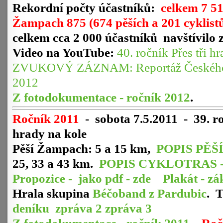
Rekordní počty účastníků:
celkem 7 51
Žampach 875 (674 pěších a 201 cyklist
celkem cca 2 000 účastníků navštívil
Video na YouTube:
40. ročník Přes tři
ZVUKOVÝ ZÁZNAM: Reportáž Českého ro
2012
Z fotodokumentace - ročník 2012
.
Ročník 2011
-
sobota 7.5.2011 - 39. r
hrady na kole
Pěší Žampach: 5 a 15 km,
POPIS PĚŠ
25, 33 a 43 km.
POPIS CYKLOTRAS 
Propozice - jako pdf - zde
Plakát - zá
Hrala skupina
Béčoband z Pardubic
. 
deníku
zpráva 2
zpráva 3