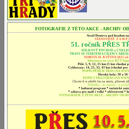
FOTOGRAFIE Z TÉTO AKCE - ARCHIV OD 
Areál Domova pod hradem n
STANOVIŠTĚ Ž A M P 
51. ročník
PŘES T
DÁLKOVÝ POCHOD a CYKLIS
TRASY SE STARTEM A CÍLEM V ARE
SOBOTA 10. KVĚTNA 2025 od
Informace na www KČT Sopot
Pěší: 5, 9, 12, 15 km (5 km vhodná p
Cyklotrasy: 14, 25, 33, 43 km (vhodné pro 
POPIS PĚŠÍCH TRAS (NA WWW
Horská kola: 30 a 56
POPIS CYKLOTRAS (NA WWW 
Chcete-li si ušetřit čas na startu, přineste 
Přihláška - ke stažení - u pořad
* kulturní program * turistické znám
* zábava pro malé i velké * občerstvení * h
FOTOGRAFIE Z TÉTO AKCE - ARCHIV OD ROK