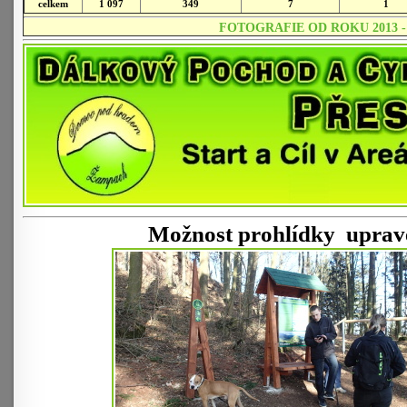
celkem
1 097
349
7
1
FOTOGRAFIE OD ROKU 2013 -
Možnost prohlídky uprav