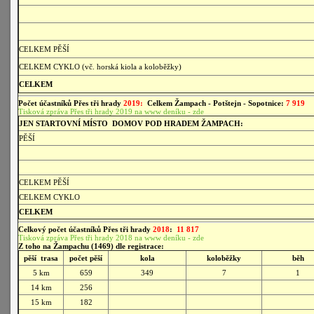
CELKEM PĚŠÍ
CELKEM CYKLO (vč. horská kiola a koloběžky)
CELKEM
Počet účastníků Přes tři hrady
2019:
Celkem Žampach - Potštejn - Sopotnice:
7 919
Tisková zpráva Přes tři hrady 2019 na www deníku - zde
JEN STARTOVNÍ MÍSTO DOMOV POD HRADEM ŽAMPACH:
PĚŠÍ
CELKEM PĚŠÍ
CELKEM CYKLO
CELKEM
Celkový počet účastníků Přes tři hrady
2018
:
11 817
Tisková zpráva Přes tři hrady 2018 na www deníku - zde
Z toho na Žampachu (1469) dle registrace:
pěší trasa
počet pěší
kola
koloběžky
běh
5 km
659
349
7
1
14 km
256
15 km
182