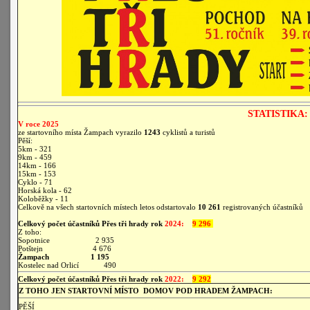
STATISTIKA:
V roce 2025
ze startovního místa Žampach vyrazilo
1243
cyklistů a turistů
Pěší:
5km - 321
9km - 459
14km - 166
15km - 153
Cyklo - 71
Horská kola - 62
Koloběžky - 11
Celkově na všech startovních místech letos odstartovalo
10 261
registrovaných účastníků
Celkový počet účastníků Přes tři hrady rok
2024:
9 296
Z toho:
Sopotnice 2 935
Potštejn 4 676
Žampach
1 195
Kostelec nad Orlicí 490
Celkový počet účastníků Přes tři hrady rok
2022:
9 292
Z TOHO JEN STARTOVNÍ MÍSTO DOMOV POD HRADEM ŽAMPACH:
PĚŠÍ