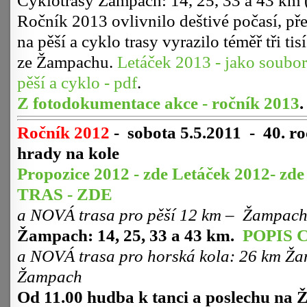
Cyklotrasy Žampach: 14, 25, 33 a 43 km (
Ročník 2013 ovlivnilo deštivé počasí, přes
na pěší a cyklo trasy vyrazilo téměř tři ti
ze Žampachu.
Letáček 2013 - jako soubor 
pěší a cyklo - pdf
.
Z fotodokumentace akce - ročník 2013
.
Ročník 2012
-
sobota 5.5.2011 - 40. ro
hrady na kole
Propozice 2012 - zde
Letáček 2012- zde
TRAS - ZDE
a NOVÁ trasa pro pěší
12 km –
Žampach 
Žampach: 14, 25, 33 a 43 km.
POPIS 
a NOVÁ trasa pro horská kola: 26 km Ža
Žampach
Od 11.00 hudba k tanci a poslechu na