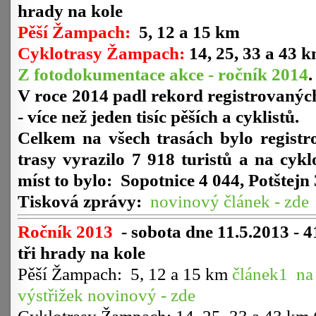
hrady na kole
Pěší Žampach:
5, 12 a 15 km
Cyklotrasy Žampach:
14, 25, 33 a 43 
Z fotodokumentace akce - ročník 2014
V roce 2014 padl rekord registrovaný
- více než jeden tisíc pěších a cyklistů.
Celkem na všech trasách bylo regist
trasy vyrazilo 7 918 turistů a na cykl
míst to bylo: Sopotnice 4 044, Potštejn
Tisková zprávy:
novinový článek - zde
Ročník 2013
- sobota dne 11.5.2013 - 4
tři hrady na kole
Pěší Žampach: 5, 12 a 15 km
článek1 na
výstřižek novinový - zde