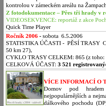
kontrolou v zámeckém areálu na Žampac
Z fotodokumentace – Přes tři hrady v 
VIDEOSEKVENCE: reportáž z akce Pochod
Quick Time Player
Ročník 2006
-
sobota 6.5.2006
STATISTIKA ÚČASTI - PĚSÍ TRASY CELK
50 km 27),
CYKLO TRASY CELKEM: 865 (z toho: 30
CELKOVÁ ÚČAST:
3 521
registrovaný
VÍCE INFORMACÍ O 
Domov pod hradem 
nejpopulárnějších a nejma
d
álkového pochodu (DP)
Přes tři hrady, r.2004 - nádvoří