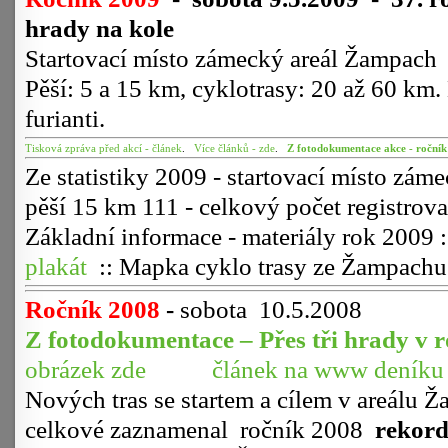
hrady na kole
Startovací místo zámecký areál Žampach 
Pěší: 5 a 15 km, cyklotrasy: 20 až 60 k
furianti.
Tisková zpráva před akcí - článek
.
Více článků - zde
.
Z fotodokumentace akce - roční
Ze statistiky 2009 - startovací místo zám
pěší 15 km 111 - celkový počet registrov
Základní informace - materiály rok 2009 
plakát
:: Mapka cyklo trasy ze Žampach
Ročník 2008
-
sobota 10.5.2008
Z fotodokumentace – Přes tři hrady v 
obrázek zde
článek na www deníku
Nových tras se startem a cílem v areálu 
celkové zaznamenal ročník 2008
rekord