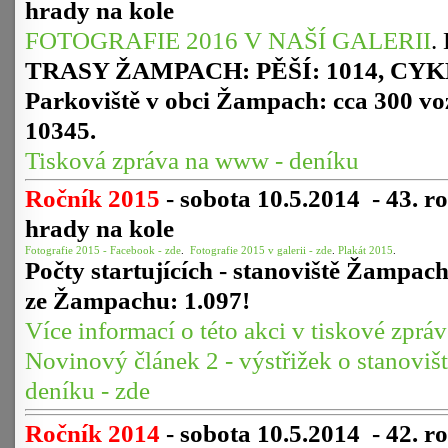
hrady na kole
FOTOGRAFIE 2016 V NAŠÍ GALERII
.
TRASY ŽAMPACH: PĚŠÍ: 1014, CYK
Parkoviště v obci Žampach: cca 300 vo
10345.
Tisková zpráva na www - deníku
Ročník 2015
- sobota 10.5.2014
-
43. r
hrady na kole
Fotografie 2015 - Facebook - zde
.
Fotografie 2015 v galerii - zde
.
Plakát 2015
.
Počty startujících - stanoviště Žampach
ze Žampachu: 1.097!
Více informací o této akci v tiskové zprá
Novinový článek 2 - výstřižek o stanoviš
deníku - zde
Ročník 2014
- sobota 10.5.2014
-
42. r