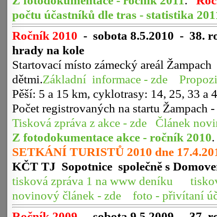
Z fotodokumentace - ročník 2011
.
Roč
počtu účastníků dle tras - statistika 201
Ročník 2010
-
sobota 8.5.2010 - 38. r
hrady na kole
Startovací místo zámecký areál Žampach 
dětmi.
Základní informace - zde
Propozi
Pěší: 5 a 15 km, cyklotrasy: 14, 25, 33 
Počet registrovaných na startu Žampach -
Tisková zpráva z akce - zde
Článek novi
Z fotodokumentace akce - ročník 2010
.
SETKÁNÍ TURISTŮ 2010 dne 17.4.20
KČT TJ Sopotnice společně s Domov
tisková zpráva 1 na www deníku
tisko
novinový článek - zde
foto - přivítaní ú
Ročník 2009
-
sobota 9.5.2009 - 37. r