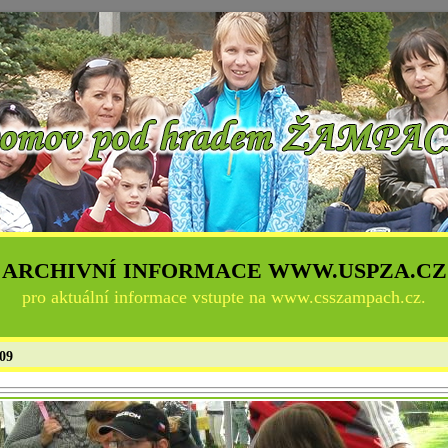
ARCHIVNÍ INFORMACE WWW.USPZA.CZ
pro aktuální informace vstupte na
www.csszampach.cz
.
009