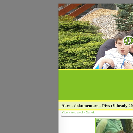
Akce - dokumentace - Přes tři hrady 2
Více k této akci - článek
.