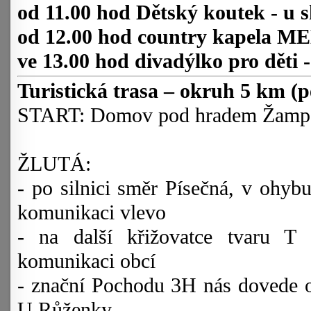
od 11.00 hod Dětský koutek - u 
od 12.00 hod country kapela M
ve 13.00 hod divadýlko pro děti 
Turistická trasa – okruh 5 km (p
START: Domov pod hradem Žampa
ŽLUTÁ:
- po silnici směr Písečná, v ohybu
komunikaci vlevo
- na další křižovatce tvaru T
komunikaci obcí
- znační Pochodu 3H nás dovede opě
U Růženky