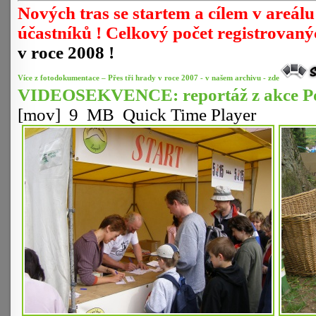
Nových tras se startem a cílem v areál
účastníků ! Celkový počet registrovan
v roce 2008 !
Více z fotodokumentace – Přes tři hrady v roce 2007 - v našem archivu - zde
VIDEOSEKVENCE: reportáž z akce Poch
[mov] 9 MB Quick Time Player