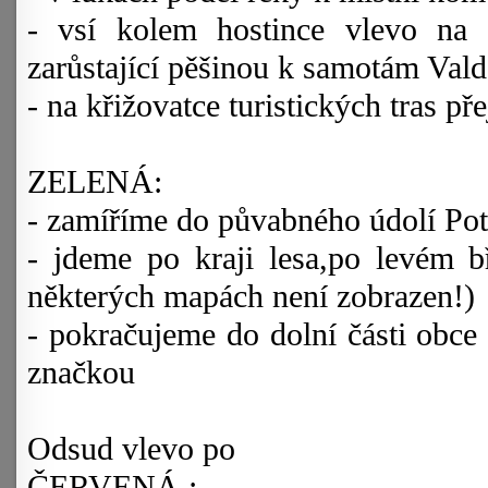
- vsí kolem hostince vlevo na 
zarůstající pěšinou k samotám Vald
- na křižovatce turistických tras p
ZELENÁ:
- zamíříme do půvabného údolí Po
- jdeme po kraji lesa,po levém b
některých mapách není zobrazen!)
- pokračujeme do dolní části obce 
značkou
Odsud vlevo po
ČERVENÁ :