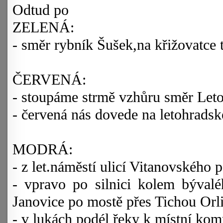
Odtud po
ZELENÁ:
- směr rybník Šušek,na křižovatce 
ČERVENÁ:
- stoupáme strmě vzhůru směr Let
- červená nás dovede na letohrads
MODRÁ:
- z let.náměstí ulicí Vitanovského 
- vpravo po silnici kolem býva
Janovice po mostě přes Tichou Orli
- v lukách podél řeky k místní ko