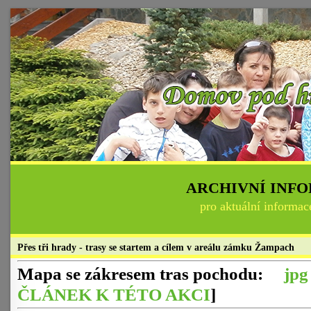
ARCHIVNÍ INF
pro aktuální informac
Přes tři hrady - trasy se startem a cílem v areálu zámku Žampach
Mapa se zákresem tras pochodu:
jpg
ČLÁNEK K TÉTO AKCI
]