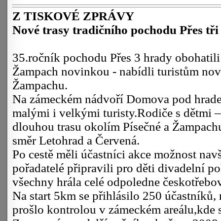
Z TISKOVÉ ZPRÁVY
Nové trasy tradičního pochodu Přes tř
35.ročník pochodu Přes 3 hrady obohati
Žampach novinkou - nabídli turistům nové
Žampachu.
Na zámeckém nádvoří Domova pod hradem
malými i velkými turisty.Rodiče s dětmi –
dlouhou trasu okolím Písečné a Žampachu, 
směr Letohrad a Červená.
Po cestě měli účastníci akce možnost navš
pořadatelé připravili pro děti divadelní 
všechny hrála celé odpoledne českotřebo
Na start 5km se přihlásilo 250 účastníků,
prošlo kontrolou v zámeckém areálu,kde s